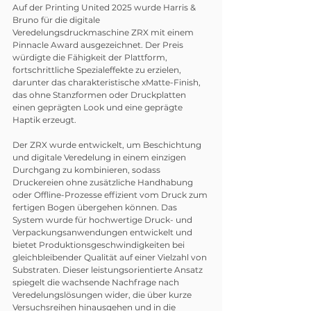
Auf der Printing United 2025 wurde Harris & 
Bruno für die digitale 
Veredelungsdruckmaschine ZRX mit einem 
Pinnacle Award ausgezeichnet. Der Preis 
würdigte die Fähigkeit der Plattform, 
fortschrittliche Spezialeffekte zu erzielen, 
darunter das charakteristische xMatte-Finish, 
das ohne Stanzformen oder Druckplatten 
einen geprägten Look und eine geprägte 
Haptik erzeugt.
Der ZRX wurde entwickelt, um Beschichtung 
und digitale Veredelung in einem einzigen 
Durchgang zu kombinieren, sodass 
Druckereien ohne zusätzliche Handhabung 
oder Offline-Prozesse effizient vom Druck zum 
fertigen Bogen übergehen können. Das 
System wurde für hochwertige Druck- und 
Verpackungsanwendungen entwickelt und 
bietet Produktionsgeschwindigkeiten bei 
gleichbleibender Qualität auf einer Vielzahl von 
Substraten. Dieser leistungsorientierte Ansatz 
spiegelt die wachsende Nachfrage nach 
Veredelungslösungen wider, die über kurze 
Versuchsreihen hinausgehen und in die 