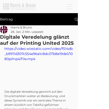
Beitrag
Harris & Bruno
28. Jan.
2 Min. Lesezeit
Digitale Veredelung glänzt
auf der Printing United 2025
https://video.wixstatic.com/video/f514db
_b9911d307c554e9ba1c8dc07b8e19de1/10
80p/mp4/file.mp4
Die digitale Veredelung gewinnt auf den 
Druckmärkten weiter an Bedeutung, und 
diese Dynamik war ein zentrales Thema in 
einem kürzlich von Taktiful geführten 