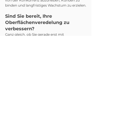
von der Konkurrenz abzuheben, Kunden zu 
binden und langfristiges Wachstum zu erzielen.
Sind Sie bereit, Ihre 
Oberflächenveredelung zu 
verbessern?
Ganz gleich, ob Sie gerade erst mit 
Beschichtungen beginnen oder bereit sind, in 
die digitale Veredelung einzusteigen – wir sind 
für Sie da. Teilen Sie uns mit, was Sie erreichen 
möchten, und unser Team hilft Ihnen gerne 
dabei.
Kontaktieren Sie das H&B-Team
Alle ansehen
Aktuelle Beiträge