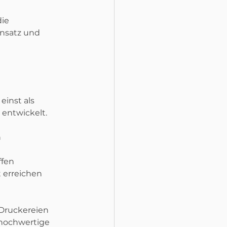
ie 
Ansatz und 
inst als 
 entwickelt. 
n
ffen
 erreichen 
Druckereien 
hochwertige 