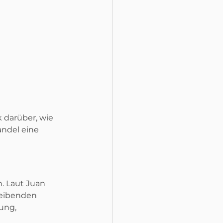
 darüber, wie 
ndel eine 
. Laut Juan 
eibenden 
ung, 