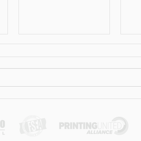
Schlauer reinigen: Es ist
War
Zeit, die Scheuerbürste in
War
Rente zu schicken.
als 