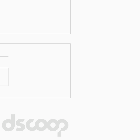
um vorbeugende
tung weniger kostet
Ausfallzeiten