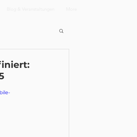
Blog & Veranstaltungen
More
niert:
5
ile-