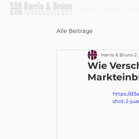
About
Märkte
Pro
Alle Beiträge
Harris & Bruno
2.
Wie Versc
Markteinbl
https://d3
shot-2-ju