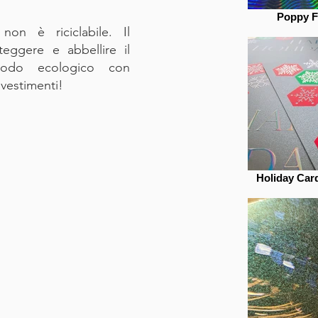
Poppy Fo
non è riciclabile. Il
teggere e abbellire il
odo ecologico con
ivestimenti!
Holiday Card