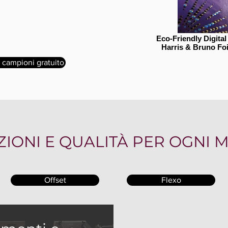
Eco-Friendly Digita
Harris & Bruno Fo
i campioni gratuito
ZIONI E QUALITÀ PER OGNI 
Offset
Flexo