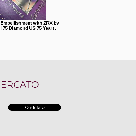
l Embellishment with ZRX by
il 75 Diamond US 75 Years.
MERCATO
Ondulato