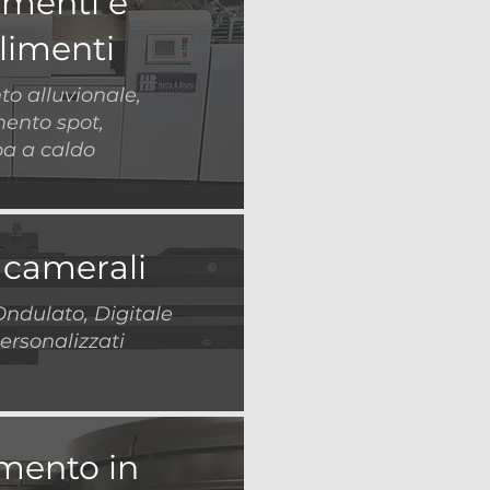
imenti e
limenti
to alluvionale,
mento spot,
a a caldo
 camerali
 Ondulato, Digitale
personalizzati
imento in