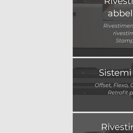
Rivest
abbel
Rivestimen
rivesti
Stamp
Sistemi
Offset, Flexo,
Retrofit 
Rivest