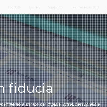
i
Prodotti
Gallery
Supporto
La differenza H&B
 fiducia
bellimento e stampa per digitale, offset, flessografia e