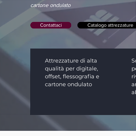
cartone ondulato
Contattaci
Catalogo attrezzature
Attrezzature di alta
S
qualità per digitale,
p
offset, flessografia e
r
cartone ondulato
a
a