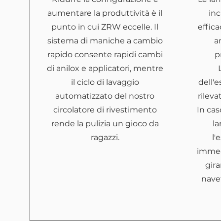
aumentare la produttività è il
in
punto in cui ZRW eccelle. Il
effic
sistema di maniche a cambio
a
rapido consente rapidi cambi
p
di anilox e applicatori, mentre
il ciclo di lavaggio
dell'e
automatizzato del nostro
rileva
circolatore di rivestimento
In cas
rende la pulizia un gioco da
l
ragazzi.
l'
immed
gira
navet