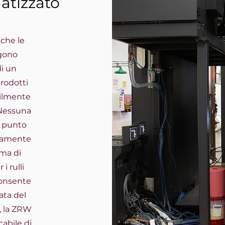
tizzato
che le
ngono
di un
prodotti
cilmente
 Nessuna
a punto
etamente
ema di
i rulli
 consente
ata del
, la ZRW
abile di