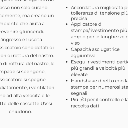
casso non solo curano
Accordatura migliorata p
tolleranza di tensione pi
acemente, ma creano un
precisa
mbiente che aiuta a
Applicatore di
stampa/rivestimento più
revenire gli incendi.
ampio per le lunghezze 
L'ingresso e l'uscita
viso
ssiccatoio sono dotati di
Capacità asciugatrice
tori di rottura del nastro.
aggiuntiva
Esegui rivestimenti parti
o di rottura del nastro, le
più grandi a velocità più
ampade si spengono,
elevate
essiccatore si spegne
Handshake diretto con l
stampa per numerosi sta
iatamente, i ventilatori
segnali
no ad alta velocità e le
Più I/O per il controllo e l
te delle cassette UV si
raccolta dati
chiudono.