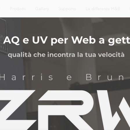
i
Prodotti
Gallery
Supporto
La differenza H&B
 AQ e UV per Web a gett
qualità che incontra la tua velocità
'Harris e Bru