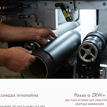
curezza innovativa
Passa a ZRW+
per l'uso in linea con macch
stampa selezionate
mpade di asciugatura da