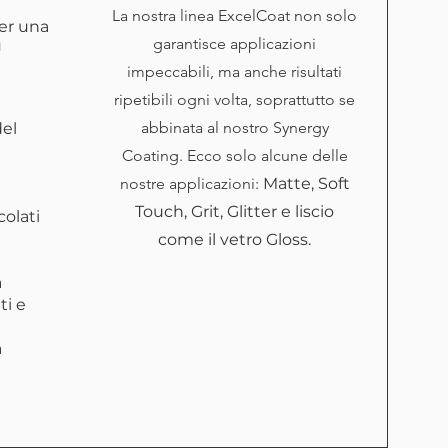
La nostra linea ExcelCoat non solo
er una
garantisce applicazioni
ù
impeccabili, ma anche risultati
ripetibili ogni volta, soprattutto se
abbinata al nostro Synergy
del
Coating. Ecco solo alcune delle
nostre applicazioni:
Matte, Soft
Touch, Grit, Glitter e liscio
colati
come il vetro Gloss.
a
ti e
a