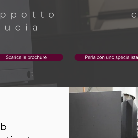
appotto c
ducia
Scarica la brochure
Parla con uno specialista
eb