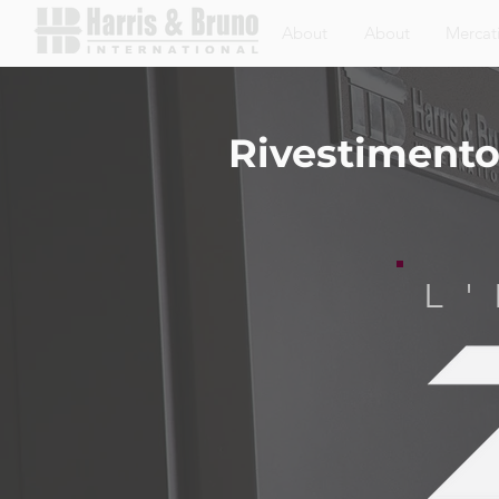
About
About
Mercat
Rivestimento
L