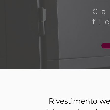
C
fi
Rivestimento w