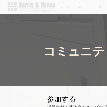
About
About
市場
コミュニテ
参加する