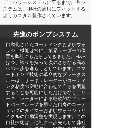
デリバリーシステムに至るまで。各シ
ステムは、御社の適用にフィットする
ようカスタム製作されています。
先進のポンプシステム
自動化されたコーティングおよびウォ
ッシュ機能は常に、業界リーダーの位
置を弊社にもたらしてきました。H&B
は今、誇りを持って次のさらなる高み
への一歩を進もうとしています。スマ
ートポンプ技術の革命的なブレークス
ルーは、サーキュレーターがコーティ
ング粘度の変動に合わせて自らを調整
することを可能にしただけでなく、サ
ーキュレーターによる継続的なフィー
ドバックループを用いた自身のコーテ
ィングのタイマーおよびウォッシュサ
イクルの自動調整を実現します。この
自社技術は、他社に一歩先んじて弊社