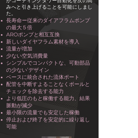
がコーティングタワー自動化を次の高
みへと引き上げることを可能にしまし
た。
長寿命ー従来のダイアフラムポンプ
の最大５倍
AROポンプと相互互換
新しいダイヤフラム素材を導入
流量が増加
少ない空気消費量
シンプルでコンパクトな、可動部品
の少ない’デザイン
ベースに統合された流体ポート
配管を中断すよることなくボールと
チェックを除去する能力
より低圧のもと稼働する能力、結果
脈動が減少
最小限の流量でも安定した稼働
停止および終了を安定的に繰り返し
可能