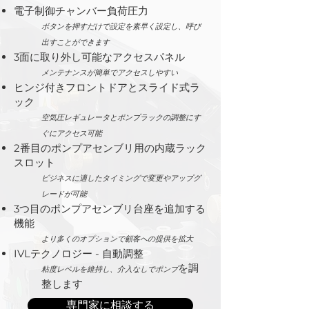
電子制御チャンバー負荷圧力
ボタンを押すだけで設定を素早く設定し、呼び
出すことができます
3面に取り外し可能なアクセスパネル
メンテナンスが簡単でアクセスしやすい
ヒンジ付きフロントドアとスライド式ラ
ック
空気圧レギュレータとポンプラックの調整にす
ぐにアクセス可能
2番目のポンプアセンブリ用の内蔵ラック
スロット
ビジネスに適したタイミングで変更やアップグ
レードが可能
3つ目のポンプアセンブリ台座を追加する
機能
より多くのオプションで顧客への提供を拡大
IVLテクノロジー - 自動調整
を調
粘度レベルを維持し、
介入なしでポンプ
整します
専門家に相談する