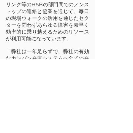
リング等のH&Bの部門間でのノンス
トップの連絡と協業を通じて、毎日
の現場ウォークの活用を通じたセク
ターを問わずあらゆる障害を素早く
効率的に乗り越えるためのリソース
が利用可能になっています。
「弊社は一年足らずで、弊社の有効
なカンバン在庫システムへ全ての在
庫のパーツの90パーセント以上を実
装することができました」と、プラ
ントマネージャーのダニエル・カー
は言います。弊社のカンバンシステ
ムは、数ある現場のリーンプロセス
の制御システムの一つです。
「顧客が弊社の現場を訪問する時、
彼らはいつも現場ウォークのツアー
で信じられないという表情を見せま
す。彼らの多くが自社施設でリーン