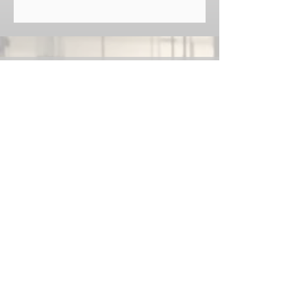
ZR 仕様
シート
最大コーティング幅
30 インチ (762 mm) - AQ、UV、プライミ
ング
シートサイズ
6 x 6 インチ (152 mm x 152 mm) - 30 x 30
インチ (762 x 762 mm)
最小メディア重量
UV: 最小 0.006 インチ/0.15 mm (約 65#
カバー/175 gsm コーティング)
AQ: 最小 0.008 インチ/0.20 mm (約 80#
カバー/200 gsm コーティング)