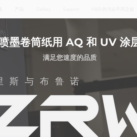
场
产品
Gallery
Support
H&B 的与众不同之处
喷墨卷筒纸用 AQ 和 UV 涂
满足您速度的品质
里斯与布鲁诺