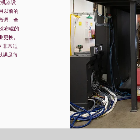
置机器设
用以前的
微调。全
和涂布辊的
业更换。
W 非常适
，以满足每