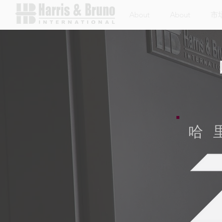
About
About
市
哈