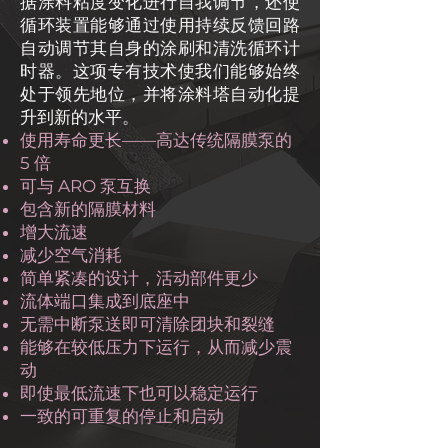
据涂料粘度变化进行自我调节，还使
循环装置能够通过使用持续反馈回路
自动调节其自身的涂刷和清洗循环计
时器。这项专有技术使我们能够始终
处于领先地位，并将涂料塔自动化提
升到新的水平。
使用寿命更长——高达传统隔膜泵的
5 倍
可与 ARO 泵互换
包含新的隔膜材料
增大流速
减少空气消耗
简单紧凑的设计，活动部件更少
流体端口集成到底座中
无需中断泵送即可清除团块和裂缝
能够在较低压力下运行，从而减少震
动
即使最低流速下也可以稳定运行
一致的可重复的停止和启动