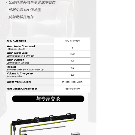
- 比碳纤维外倾角更具成本效益
- 可耐受高 pH 值油墨
- 抗脉动和抗泡沫
与专家交谈