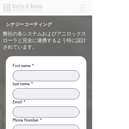
シナジーコーティング
弊社の各システムおよびアニロックス
ローラと完全に連携するよう特に設計
されています。
First name
*
Last name
*
Email
*
Phone Number
*