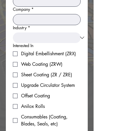
Company
*
Industry
*
Interested In
Digital Embellishment (ZRX)
Web Coating (ZRW)
Sheet Coating (ZR / ZRE)
Upgrade Circulator System
Offset Coating
Anilox Rolls
Consumables (Coating,
Blades, Seals, etc)