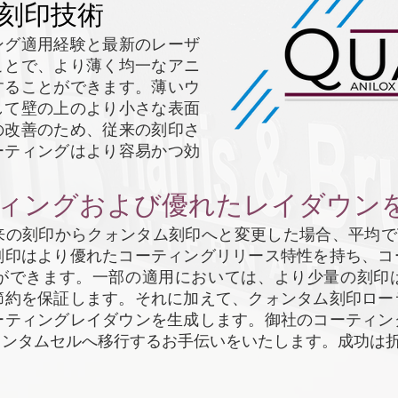
刻印技術
ング適用経験と最新のレーザ
ことで、より薄く均一なアニ
することができます。薄いウ
して壁の上のより小さな表面
の改善のため、従来の刻印さ
ーティングはより容易かつ効
ィングおよび優れたレイダウン
来の刻印からクォンタム刻印へと変更した場合、平均で
刻印はより優れたコーティングリリース特性を持ち、コ
ができます。一部の適用においては、より少量の刻印
節約を保証します。それに加えて、クォンタム刻印ロー
ーティングレイダウンを生成します。御社のコーティン
ォンタムセルへ移行するお手伝いをいたします。成功は