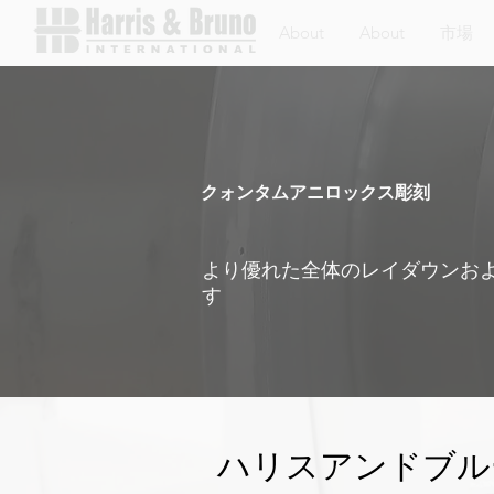
About
About
市場
クォンタムアニロックス彫刻
より優れた全体のレイダウンお
す
ハリスアンドブル