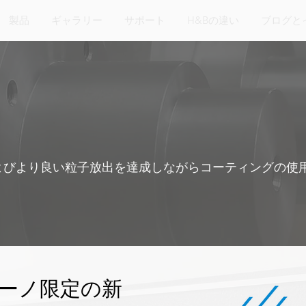
製品
ギャラリー
サポート
H&Bの違い
ブログと
よびより良い粒子放出を達成しながらコーティングの使
ーノ限定の新