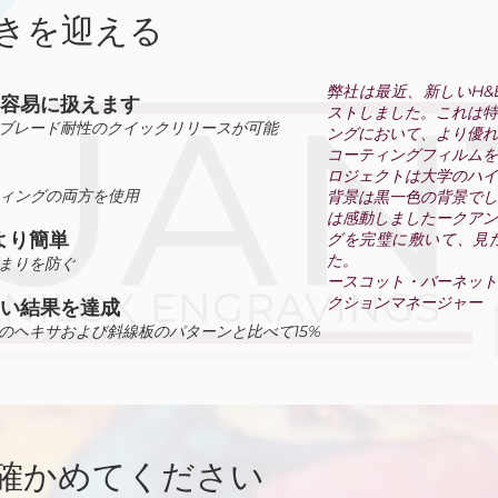
きを迎える
弊社は最近、新しいH
容易に扱えます
ストしました。これは
ブレード耐性のクイックリリースが可能
ングにおいて、より優
コーティングフィルム
ロジェクトは大学のハ
ティングの両方を使用
背景は黒一色の背景で
は感動しましたークア
より簡単
グを完璧に敷いて、見
た。
まりを防ぐ
ースコット・バーネッ
クションマネージャー
い結果を達成
来のヘキサおよび斜線板のパターンと比べて15%
確かめてください