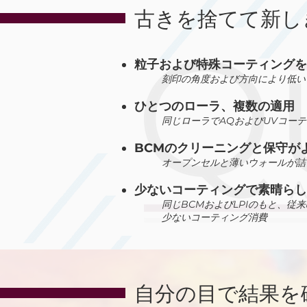
古きを捨てて新し
粒子および特殊コーティングを
刻印の角度および方向により低い
ひとつのローラ、複数の適用
同じローラでAQおよびUVコー
BCMのクリーニングと保守が
オープンセルと薄いウォールが詰
少ないコーティングで素晴らし
同じBCMおよびLPIのもと、従
少ないコーティング消費
自分の目で結果を