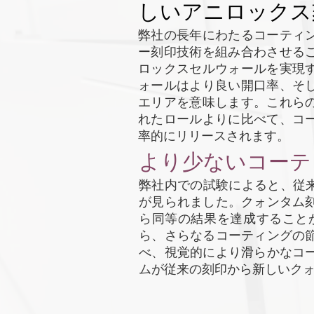
しいアニロックス
弊社の長年にわたるコーティ
ー刻印技術を組み合わさせる
ロックスセルウォールを実現
ォールはより良い開口率、そ
エリアを意味します。これら
れたロールよりに比べて、コ
率的にリリースされます。
より少ないコーテ
弊社内での試験によると、従
が見られました。クォンタム
ら同等の結果を達成すること
ら、さらなるコーティングの
べ、視覚的により滑らかなコ
ムが従来の刻印から新しいク