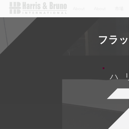
About
About
市場
フラッ
ハ