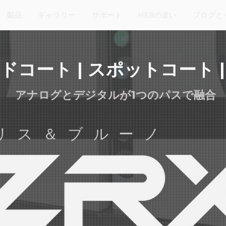
製品
ギャラリー
サポート
H&Bの違い
ブログと
ドコート | スポットコート |
アナログとデジタルが1つのパスで融合
リス＆ブルーノ