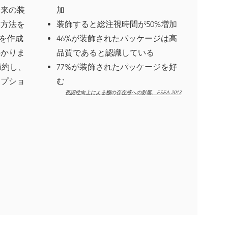
従来の装
加
い方法を
装飾すると総注視時間が50%増加
トを作成
46%が装飾されたパッケージは高
かかりま
品質であると認識している
節約し、
77%が装飾されたパッケージを好
オプショ
む
視認性向上による棚の存在感への影響、FSEA 2013