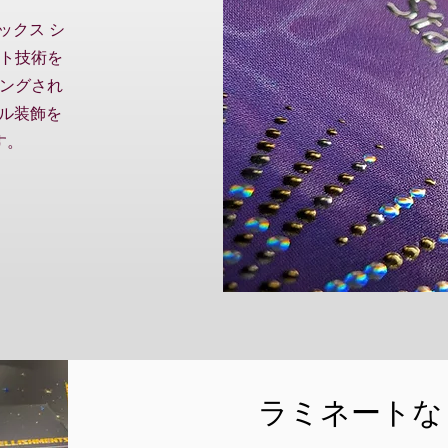
ックス シ
ト技術を
ングされ
タル装飾を
す。
ラミネートな