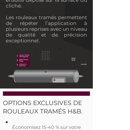
ensuite déposé sur la surface du
cliché.
Les rouleaux tramés permettent
de répéter l’application à
plusieurs reprises avec un niveau
de qualité et de précision
exceptionnel.
OPTIONS EXCLUSIVES DE
ROULEAUX TRAMÉS H&B.
Économisez 15-40 % sur votre