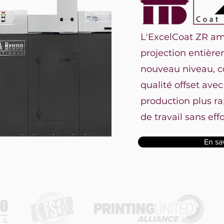
L'ExcelCoat ZR am
projection entièr
nouveau niveau, c
qualité offset avec
production plus r
de travail sans effo
En sa