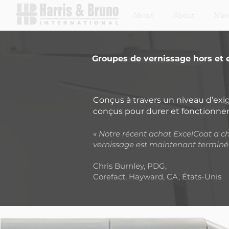
About
About
Mar
Groupes de vernissage hors et 
Conçus à travers un niveau d’exig
conçus pour durer et fonctionner
« Notre récent achat ExcelCoat a ch
vernissage est maintenant terminé 
Chris Burnley, PDG,
Corefact, Hayward, CA, États-Unis