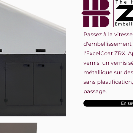
Passez à la vitess
d'embellissement
l'ExcelCoat ZRX. 
vernis, un vernis s
métallique sur de
sans plastification
passage.
En sa