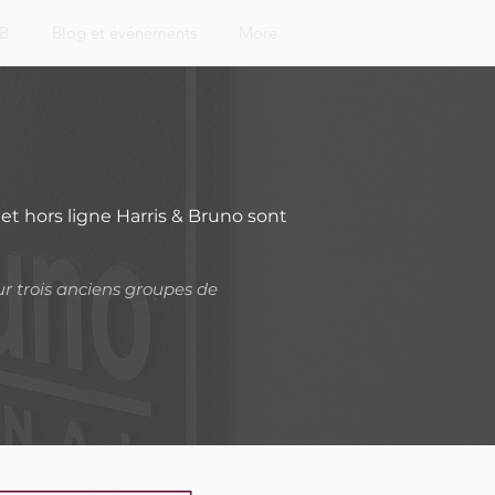
&B
Blog et événements
More
et hors ligne Harris & Bruno sont
ur trois anciens groupes de