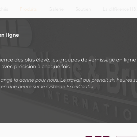
chés
Produits
Galerie
Soutien
La différence H
en ligne
ence des plus élevé, les groupes de vernissage en ligne 
 avec précision à chaque fois.
angé la donne pour nous. Le travail qui prenait six heures s
en une heure sur le système ExcelCoat. »