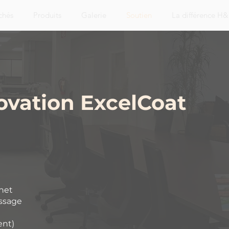
chés
Produits
Galerie
Soutien
La différence H
ovation ExcelCoat
net
issage
ent)