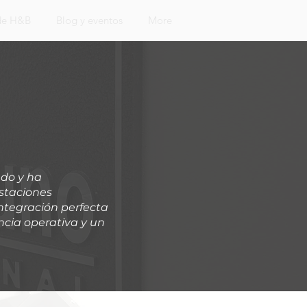
 de H&B
Blog y eventos
More
ado y ha
estaciones
integración perfecta
ncia operativa y un