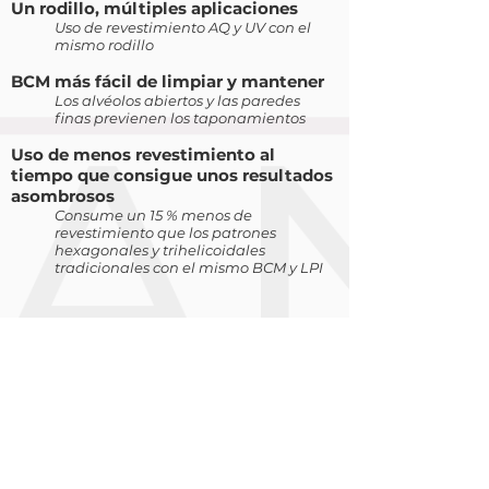
Un rodillo, múltiples aplicaciones
Uso de revestimiento AQ y UV con el
mismo rodillo
BCM más fácil de limpiar y mantener
Los alvéolos abiertos y las paredes
finas previenen los taponamientos
Uso de menos revestimiento al
tiempo que consigue unos resultados
asombrosos
Consume un 15 % menos de
revestimiento que los patrones
hexagonales y trihelicoidales
tradicionales con el mismo BCM y LPI
Recientemente probamos el nuevo rodillo
anilox Quantum de H&B, diseñado para
proporcionar una mejor liberación de
partículas y aplicar una película de
revestimiento más suave, específicamente
para revestimientos de tacto suave o mates.
Se trataba de un programa inicial de gama
alta para una universidad, y el fondo de la