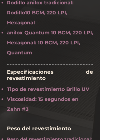
Rodillo anilox tradicional:
Rodillo10 BCM, 220 LPI,
Hexagonal
anilox Quantum
10 BCM, 220 LPI,
Hexagonal: 10 BCM, 220 LPI,
Quantum
Especificaciones de
revestimiento
Tipo de revestimiento Brillo UV
Viscosidad: 15 segundos en
Zahn #3
Peso del revestimiento
Peso del revestimiento tradicional: