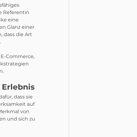
sfähiges 
 Referentin 
cke eine 
n Glanz einer 
 dass die Art 
.
, E-Commerce, 
kstrategien 
n.
 Erlebnis
für, dass sie 
erksamkeit auf 
 Merkmal von 
n und sich zu 