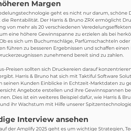
höheren Margen
eredelungstechnologie geht es nicht nur darum, schöne 
rt die Rentabilität. Der Harris & Bruno ZRX ermöglicht Dr
g von mehr als 20 verschiedenen Veredelungseffekten
um eine höhere Gewinnspanne zu erzielen als bei herk
Ob es sich um Buchumschläge, Parfümschachteln oder 
en führen zu besseren Ergebnissen und schaffen einen 
Druckerzeugnissen zunehmend bereit sind zu zahlen.
us-Preisen sollten sich Druckereien darauf konzentrieren,
rgibt. Harris & Bruno hat sich mit Taktiful Software Solu
einen Kunden Einblicke in Echtzeit-Marktdaten zu ge
ersicht Angebote erstellen und ihre Gewinnspannen be
n. Dies ist ein weiteres Beispiel dafür, wie Harris & Br
und ihr Wachstum mit Hilfe unserer Spitzentechnologie 
dige Interview ansehen
auf der Amplify 2025 geht es um wichtige Strategien, T