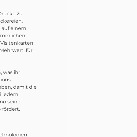
Drucke zu 
uckereien, 
 auf einem 
ömmlichen 
Visitenkarten 
Mehrwert, für 
 was ihr 
tions 
ben, damit die 
i jedem 
uno seine 
fördert.
echnologien 