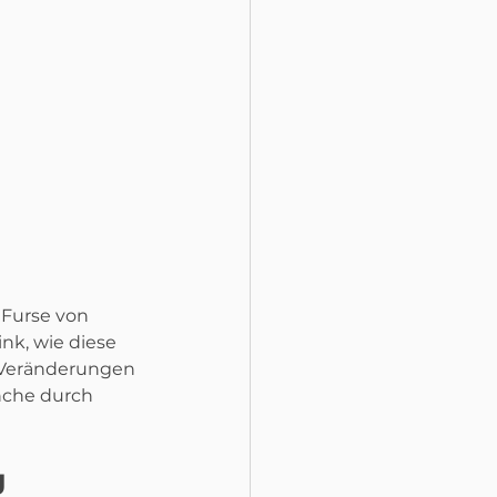
 Furse von 
k, wie diese 
 Veränderungen 
nche durch 
g