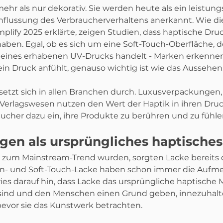
hr als nur dekorativ. Sie werden heute als ein leistung
nflussung des Verbraucherverhaltens anerkannt. Wie die
Amplify 2025 erklärte, zeigen Studien, dass haptische Dru
en. Egal, ob es sich um eine Soft-Touch-Oberfläche, de
r eines erhabenen UV-Drucks handelt - Marken erkennen,
ein Druck anfühlt, genauso wichtig ist wie das Aussehen
setzt sich in allen Branchen durch. Luxusverpackungen
erlagswesen nutzen den Wert der Haptik in ihren Druc
ucher dazu ein, ihre Produkte zu berühren und zu fühle
en als ursprüngliches haptisches
zum Mainstream-Trend wurden, sorgten Lacke bereits da
Satin- und Soft-Touch-Lacke haben schon immer die Aufm
ies darauf hin, dass Lacke das ursprüngliche haptische
ind und den Menschen einen Grund geben, innezuhalte
bevor sie das Kunstwerk betrachten.