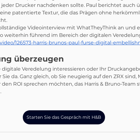
 jeder Drucker nachdenken sollte. Paul berichtet auch 
 eine patentierte Textur, die das Prägen ohne herkömml
ht.
ollständige Videointerview mit WhatTheyThink an und er
 weiterhin führend im Bereich der digitalen Veredelung 
ideo/126573-harris-brunos-paul-furse-digital-embellis
ung überzeugen
e digitale Veredelung interessieren oder Ihr Druckangeb
 Sie da. Ganz gleich, ob Sie neugierig auf den ZRX sind, 
 den ROI sprechen möchten, das Harris & Bruno-Team s
.
Starten Sie das Gespräch mit H&B