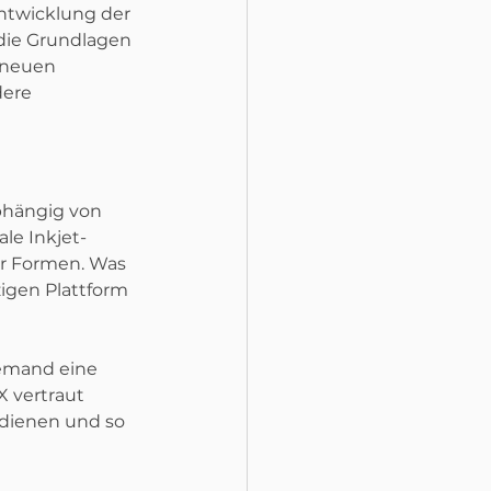
ntwicklung der 
die Grundlagen 
 neuen 
dere 
bhängig von 
le Inkjet-
r Formen. Was 
igen Plattform 
jemand eine 
 vertraut 
edienen und so 