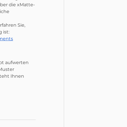
über die xMatte-
iche 
fahren Sie, 
ist: 
hments
ot aufwerten 
Muster 
teht Ihnen 