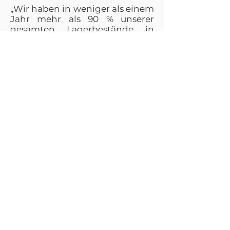
„Wir haben in weniger als einem
Jahr mehr als 90 % unserer
gesamten Lagerbestände in
unser effektives Kanban-
Warenbestandssystem
implementiert”, sagte
Werksleiter Daniel Carr. Unser
Kanban-System ist nur eines von
vielen schlanken
Prozesssteuerungssystemen in
unserer Fertigung.
„Wenn Kunden unser
Unternehmen besuchen,
können sie oft kaum glauben,
was sie bei unseren Gemba-
Werksführungen sehen. Viele
von ihnen haben versucht,
‚Lean‘ in ihren eigenen
Betrieben einzuführen, leider
mit sehr ‚mageren‘ Ergebnissen,
und sie sind deshalb meistens