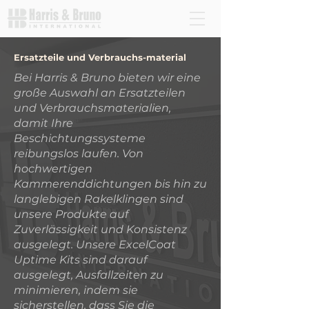
Ersatzteile und Verbrauchs-material
Bei Harris & Bruno bieten wir eine
große Auswahl an Ersatzteilen
und Verbrauchsmaterialien,
damit Ihre
Beschichtungssysteme
reibungslos laufen. Von
hochwertigen
Kammerenddichtungen bis hin zu
langlebigen Rakelklingen sind
unsere Produkte auf
Zuverlässigkeit und Konsistenz
ausgelegt. Unsere ExcelCoat
Uptime Kits sind darauf
ausgelegt, Ausfallzeiten zu
minimieren, indem sie
sicherstellen, dass Sie die