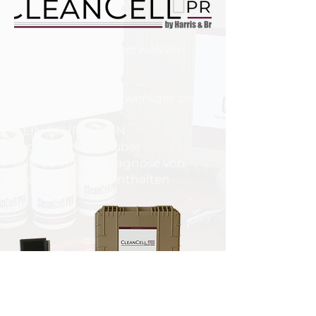
Kombiniertes Rasterwalzen-
Reinigungsset
Reinigt Walzen in
Standardgröße in weniger als 15
Minuten
KEIN SCHRUBBEN
Biologisch abbaubar
Mikroskop zur Diagnose von
Problemstellen enthalten