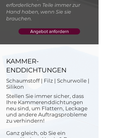
erforderlichen Teile immer zur
Hand haben, wenn Sie sie
brauchen.
Angebot anfordern
KAMMER-
ENDDICHTUNGEN
Schaumstoff | Filz | Schurwolle |
Silikon
Stellen Sie immer sicher, dass
Ihre Kammerenddichtungen
neu sind, um Flattern, Leckage
und andere Auftragsprobleme
zu verhindern!
Ganz gleich, ob Sie ein