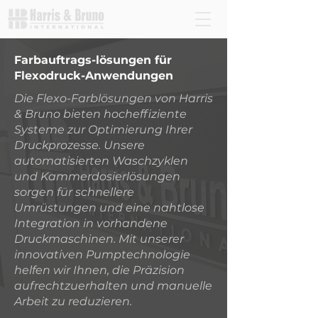
Farbauftrags-lösungen für
Flexodruck-Anwendungen
Die Flexo-Farblösungen von Harris
& Bruno bieten hocheffiziente
Systeme zur Optimierung Ihrer
Druckprozesse. Unsere
automatisierten Waschzyklen
und Kammerdosierlösungen
sorgen für schnellere
Umrüstungen und eine nahtlose
Integration in vorhandene
Druckmaschinen. Mit unserer
innovativen Pumptechnologie
helfen wir Ihnen, die Präzision
aufrechtzuerhalten und manuelle
Arbeit zu reduzieren.