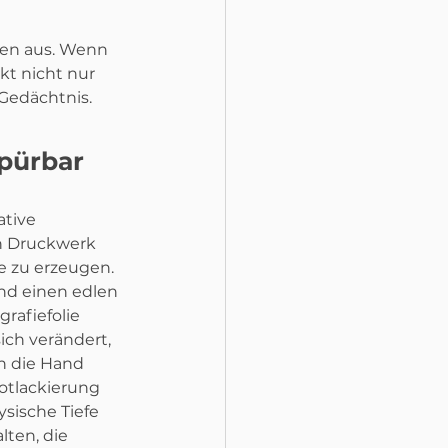
en aus. Wenn 
t nicht nur 
 Gedächtnis.
pürbar 
tive 
 Druckwerk 
zu erzeugen. 
nd einen edlen 
rafiefolie 
sich verändert, 
 die Hand 
otlackierung 
sische Tiefe 
lten, die 