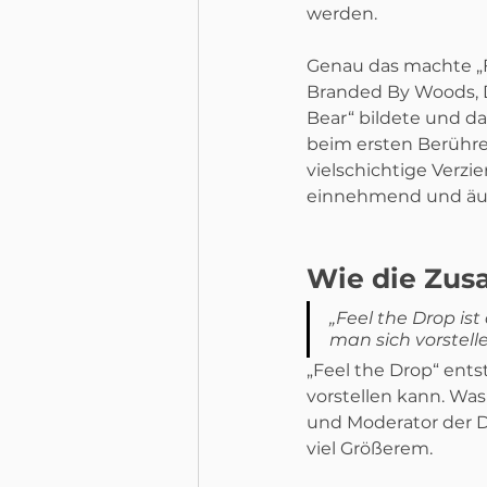
werden.
Genau das machte „F
Branded By Woods, D
Bear“ bildete und da
beim ersten Berühren
vielschichtige Verzie
einnehmend und äuß
Wie die Zus
„Feel the Drop ist
man sich vorstelle
„Feel the Drop“ ents
vorstellen kann. Was
und Moderator der D
viel Größerem.