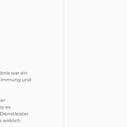
bnis war ein 
tstimmung und 
er 
y es 
Dienstleister 
 wirklich 