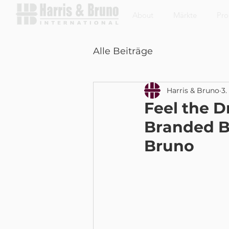
About
Märkte
Pro
Alle Beiträge
Harris & Bruno
3.
Feel the 
Branded B
Bruno