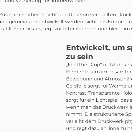
ign und Verzierung zusammenwirken.“
r Zusammenarbeit macht den Reiz von veredelten Druck
ng gemeinsam entwickelt werden, sieht das Endproduk
trahlt Energie aus, regt zur Interaktion an und bleibt im
Entwickelt, um s
zu sein
„Feel the Drop“ nutzt dekora
Elemente, um im gesamten
Bewegung und Atmosphäre 
Goldfolie sorgt für Wärme u
Kontrast. Transparente Holog
sorgt für ein Lichtspiel, das 
wenn man das Druckwerk in
nimmt. Die strukturierte Sp
verleiht dem Druckwerk phy
und regt dazu an, inne zu ha