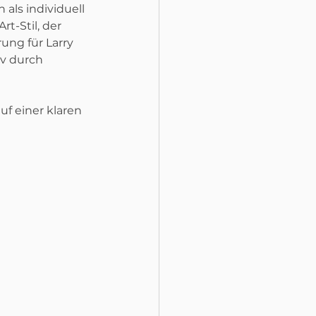
ls individuell 
t-Stil, der 
ung für Larry 
v durch 
f einer klaren 