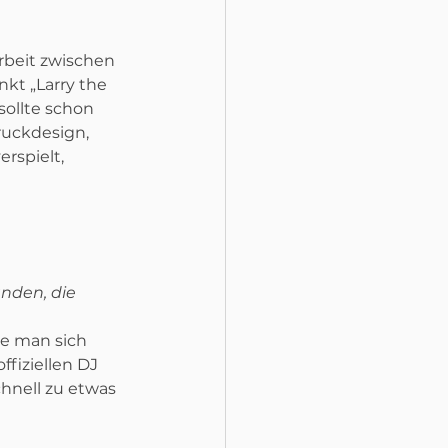
beit zwischen 
kt „Larry the 
sollte schon 
ruckdesign, 
rspielt, 
nden, die 
ie man sich 
fiziellen DJ 
hnell zu etwas 