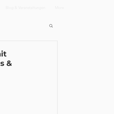
Blog & Veranstaltungen
More
it
s &