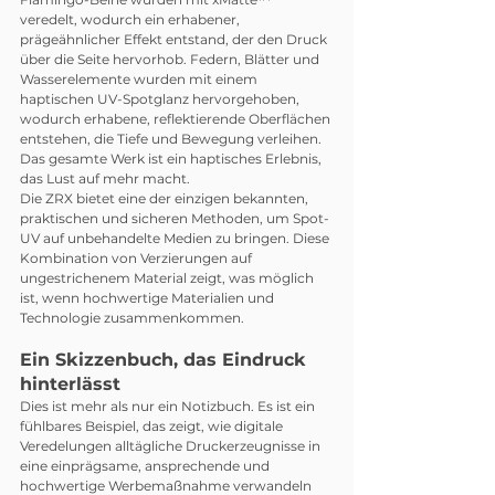
veredelt, wodurch ein erhabener, 
prägeähnlicher Effekt entstand, der den Druck 
über die Seite hervorhob. Federn, Blätter und 
Wasserelemente wurden mit einem 
haptischen UV-Spotglanz hervorgehoben, 
wodurch erhabene, reflektierende Oberflächen 
entstehen, die Tiefe und Bewegung verleihen. 
Das gesamte Werk ist ein haptisches Erlebnis, 
das Lust auf mehr macht.
Die ZRX bietet eine der einzigen bekannten, 
praktischen und sicheren Methoden, um Spot-
UV auf unbehandelte Medien zu bringen. Diese 
Kombination von Verzierungen auf 
ungestrichenem Material zeigt, was möglich 
ist, wenn hochwertige Materialien und 
Technologie zusammenkommen.
Ein Skizzenbuch, das Eindruck 
hinterlässt
Dies ist mehr als nur ein Notizbuch. Es ist ein 
fühlbares Beispiel, das zeigt, wie digitale 
Veredelungen alltägliche Druckerzeugnisse in 
eine einprägsame, ansprechende und 
hochwertige Werbemaßnahme verwandeln 