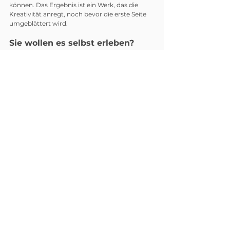
können. Das Ergebnis ist ein Werk, das die 
Kreativität anregt, noch bevor die erste Seite 
umgeblättert wird.
Sie wollen es selbst erleben?
Wenden Sie sich an Harris & Bruno, um ein 
Muster anzufordern und herauszufinden, wie 
digitale Veredelungen Ihre unveredelten 
Designs zum Leben erwecken können.
Starten Sie das Gespräch mit H&B
Alle ansehen
Aktuelle Beiträge