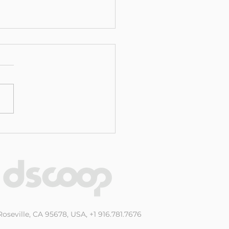
um vorbeugende
tung weniger kostet
Ausfallzeiten
oseville, CA 95678, USA, +1 916.781.7676