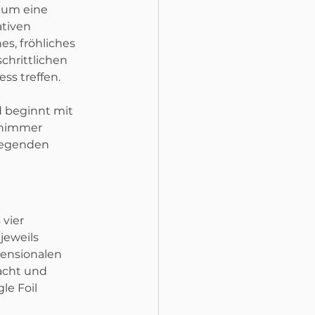
 um eine 
tiven 
s, fröhliches 
chrittlichen 
ss treffen.
d beginnt mit 
chimmer 
liegenden 
vier 
jeweils 
ensionalen 
acht und 
le Foil 