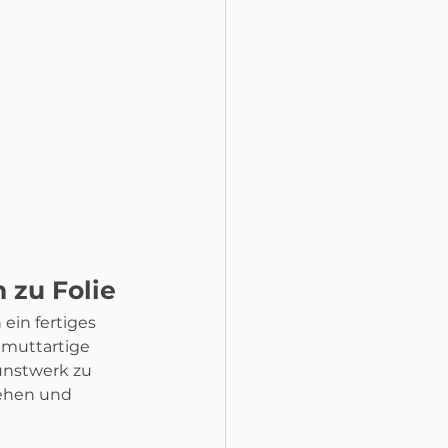
 zu Folie
ein fertiges 
lmuttartige 
unstwerk zu 
tehen und 