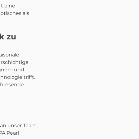
t eine 
ptisches als 
k zu 
isonale 
rschichtige 
gnern und 
nologie trifft. 
hresende – 
 an unser Team, 
A Pearl 