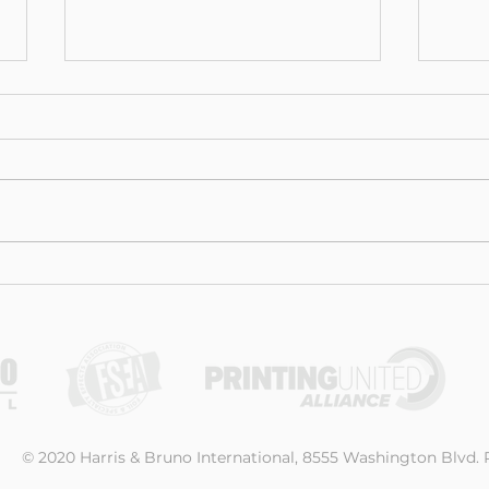
Schlauer reinigen: Es ist
War
Zeit, die Scheuerbürste in
War
Rente zu schicken.
als 
© 2020 Harris & Bruno International, 8555 Washington Blvd. R