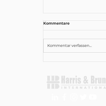
Kommentare
Kommentar verfassen...
Harris & Bruno nimmt an
der PRINTING United
Expo 2026 teil