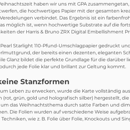
 Weihnachtszeit haben wir uns mit GPA zusammengetan,
ntwerfen, die hochwertiges Papier mit der gesamten krea
 Veredelungen verbindet. Das Ergebnis ist ein farbenfrohe
was möglich ist, wenn hochwertige Substrate auf die forts
eiten der Harris & Bruno ZRX Digital Embellishment Pre
A Pearl Starlight 110-Pfund-Umschlagpapier gedruckt un
rlmuttgrund, der bereits einen dezenten, eleganten S
tile Glanz bildet die perfekte Grundlage für die darüber 
durch jede Folie klar und brillant zur Geltung kommt.
 keine Stanzformen
m Leben zu erwecken, wurde die Karte vollständig aus 
(rot, grün, gold und holografisch silber) hergestellt, die 
 um das Weihnachtsthema durch satte Farben und dim
chen. Die Folien wurden auf verschiedene Weise aufgebr
echniken, wie z. B. Folie über Folie, Knockouts und Sing