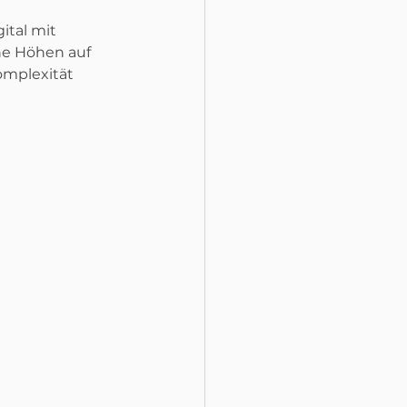
ital mit 
he Höhen auf 
mplexität 