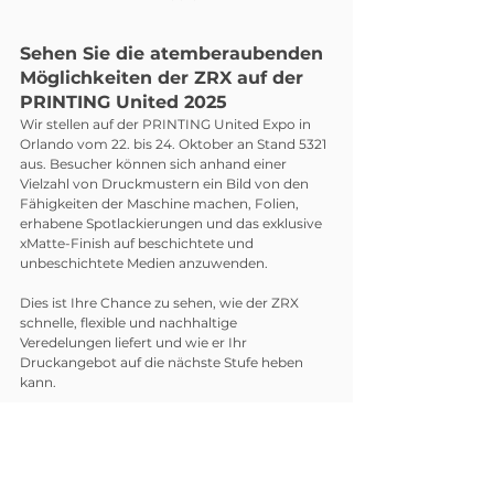
Sehen Sie die atemberaubenden 
Möglichkeiten der ZRX auf der 
PRINTING United 2025
Wir stellen auf der PRINTING United Expo in 
Orlando vom 22. bis 24. Oktober an Stand 5321 
aus. Besucher können sich anhand einer 
Vielzahl von Druckmustern ein Bild von den 
Fähigkeiten der Maschine machen, Folien, 
erhabene Spotlackierungen und das exklusive 
xMatte-Finish auf beschichtete und 
unbeschichtete Medien anzuwenden.
Dies ist Ihre Chance zu sehen, wie der ZRX 
schnelle, flexible und nachhaltige 
Veredelungen liefert und wie er Ihr 
Druckangebot auf die nächste Stufe heben 
kann.
Erfahren Sie mehr
Die vollständige Liste der Gewinner des 
Pinnacle Award 2025 finden Sie unter: 