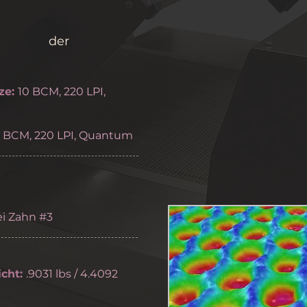
on der
ze:
10 BCM, 220 LPI,
0 BCM, 220 LPI, Quantum
i Zahn #3
cht:
.9031 lbs / 4.4092