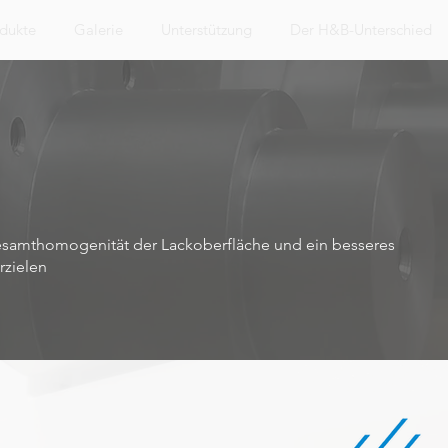
dukte
Galerie
Unterstützung
Der H&B-Unterschied
Gesamthomogenität der Lackoberfläche und ein besseres
rzielen