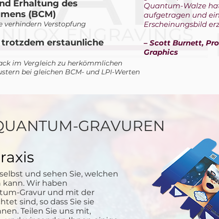
und Erhaltung des
Quantum-Walze hat 
umens (BCM)
aufgetragen und ein
e verhindern Verstopfung
Erscheinungsbild er
 trotzdem erstaunliche
– Scott Burnett, P
Graphics
Lack im Vergleich zu herkömmlichen
tern bei gleichen BCM- und LPI-Werten
 QUANTUM-GRAVUREN
raxis
 selbst und sehen Sie, welchen
kann. Wir haben
ntum-Gravur und mit der
et sind, so dass Sie sie
en. Teilen Sie uns mit,