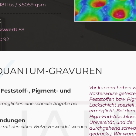
7181 lbs / 3.5059 gsm
t
swert:
89
:
92
 QUANTUM-GRAVUREN
Vor kurzem haben w
 Feststoff-, Pigment- und
Rasterwalze geteste
Feststoffen bzw. Pi
rmöglichen eine schnelle Abgabe bei
Lackschicht speziell
ermöglicht. Bei dem 
High-End-Abschluss
endungen
Universität, und der
n mit derselben Walze verwendet werden
durchgehend schwar
gedruckt). Wir waren