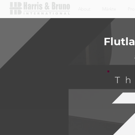
About
Märkte
Pro
Flutl
Th