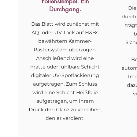
Folienstempel. Ein
Durchgang.
Di
durch
Das Blatt wird zunächst mit
träg
AQ- oder UV-Lack auf H&Bs
b
bewährtem Kammer-
Sich
Rastersystem überzogen.
Anschließend wird eine
B
matte oder fühlbare Schicht
autom
digitaler UV-Spotlackierung
Tro
aufgetragen. Zum Schluss
dazu
wird eine Schicht Heißfolie
v
aufgetragen, um Ihrem
Druck den Glanz zu verleihen,
den er verdient.