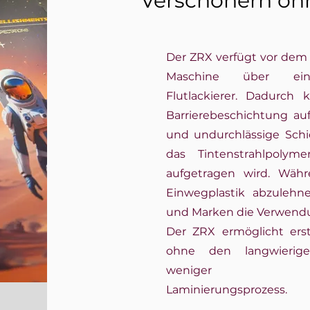
Verschönern oh
Der ZRX verfügt vor dem
Maschine über eine
Flutlackierer. Dadurch
Barrierebeschichtung au
und undurchlässige Schic
das Tintenstrahlpolym
aufgetragen wird. Währ
Einwegplastik abzulehn
und Marken die Verwendu
Der ZRX ermöglicht ers
ohne den langwierige
weniger umwel
Laminierungsprozess.