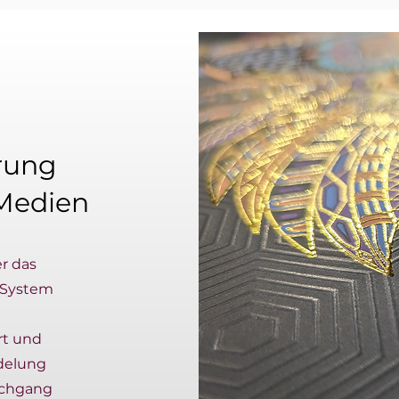
rung
 Medien
er das
-System
rt und
edelung
urchgang