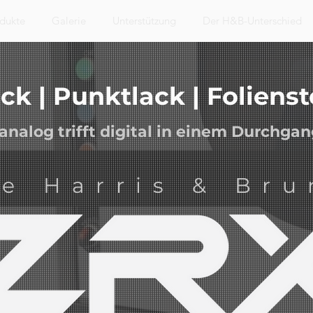
dukte
Galerie
Unterstützung
Der H&B-Unterschied
ack | Punktlack | Foliens
analog trifft digital in einem Durchgan
e Harris & Bru