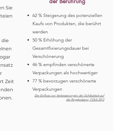
der Berührung
en Sie
62 % Steigerung des potenziellen
ateien
Kaufs von Produkten, die berührt
werden
50 % Erhöhung der
 die
Gesamtfixierungsdauer bei
elnen
Verschönerung
sogar
46 % empfinden verschönerte
insatz
Verpackungen als hochwertiger
r
77 % bevorzugen verschönerte
t Zeit
Verpackungen
Kunden
Der Einfluss von Verbesserungen der Sichtbarkeit auf
onen.
die Regalpräsenz, FSEA 2013