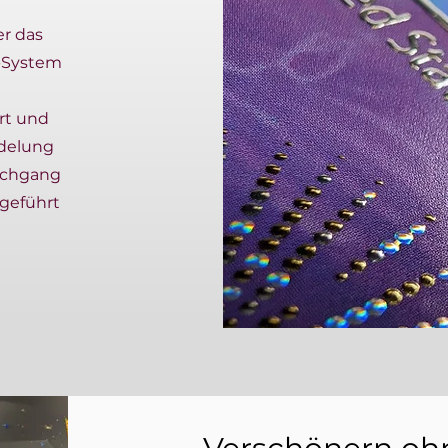
er das
-System
rt und
edelung
urchgang
geführt