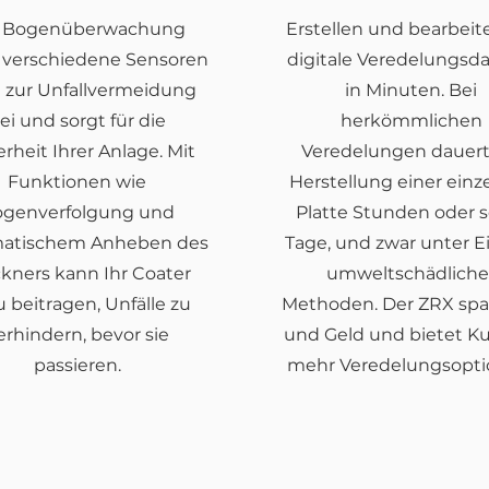
e Bogenüberwachung
Erstellen und bearbeit
 verschiedene Sensoren
digitale Veredelungsd
t zur Unfallvermeidung
in Minuten. Bei
ei und sorgt für die
herkömmlichen
erheit Ihrer Anlage. Mit
Veredelungen dauert
Funktionen wie
Herstellung einer einz
ogenverfolgung und
Platte Stunden oder 
atischem Anheben des
Tage, und zwar unter E
ckners kann Ihr Coater
umweltschädliche
 beitragen, Unfälle zu
Methoden. Der ZRX spar
erhindern, bevor sie
und Geld und bietet 
passieren.
mehr Veredelungsopti