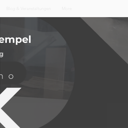
Blog & Veranstaltungen
More
tempel
g
no