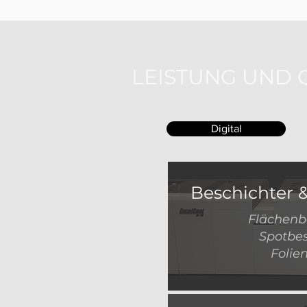
LEISTUNG UND 
Digital
Beschichter 
Flächenb
Spotbes
Folie