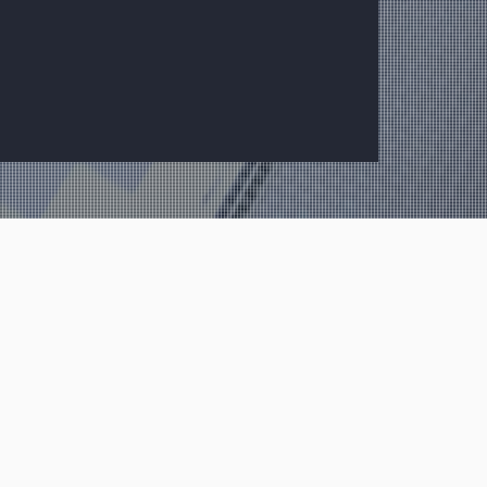
Muster und Job-
Proofs