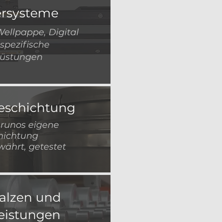
rsysteme
 Wellpappe, Digital
pezifische
üstungen
eschichtung
Brunos eigene
hichtung
währt, getestet
alzen und
leistungen