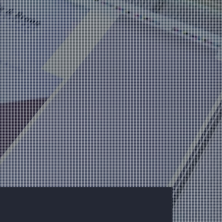
Innovationszentren
für Live-Demos,