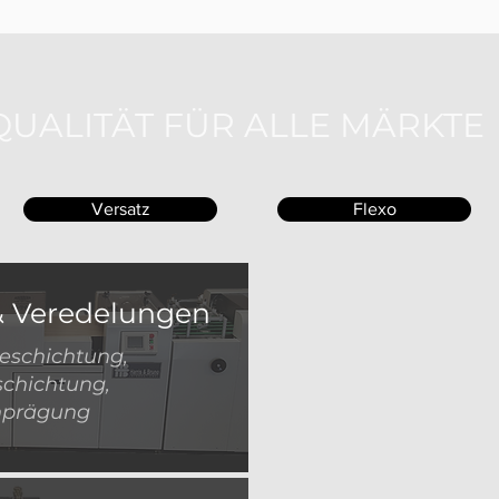
QUALITÄT FÜR ALLE MÄRKTE
Versatz
Flexo
& Veredelungen
eschichtung,
chichtung,
nprägung