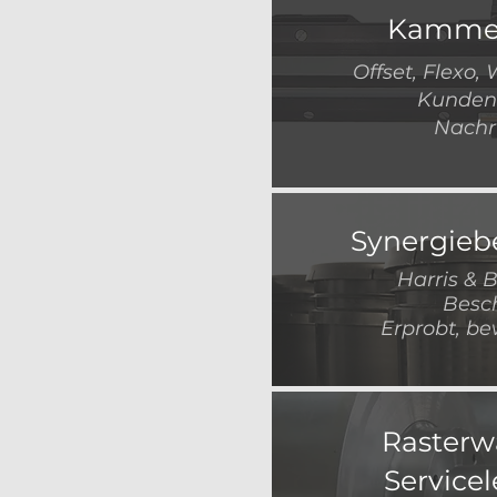
Kamme
Offset, Flexo,
Kundens
Nachr
Synergieb
Harris & 
Besc
Erprobt, be
Rasterw
Service