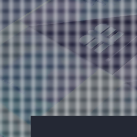
digitale Ver
H&B ist führend in der Bereitstellung fortsch
Veredelungslösungen für die Druckindustrie.
und Offsetdrucks und bieten umweltfreundl
Beschichtungen. Entdecken Sie unsere innov
Effizienz zu steigern, Kosten zu senken und
Hochwertige
A
Ausrüstung für
B