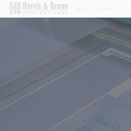
About
Märkte
Pro
Harris & Bruno International
Branchenfüh
Beschichtun