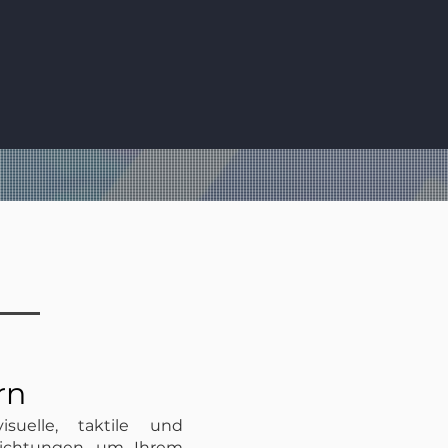
igitale
eredelungslösunge
rn
suelle, taktile und
chichtungen, um Ihrem