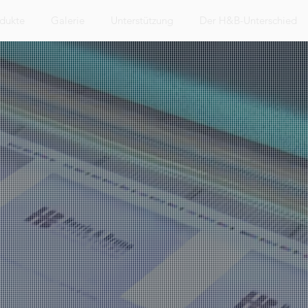
dukte
Galerie
Unterstützung
Der H&B-Unterschied
rende
gsanlagen und