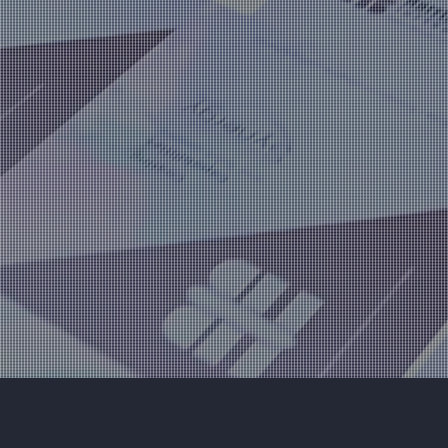
edelungslösungen
rittlicher Beschichtungsanlagen und digitaler
 Unsere Systeme verbessern die Qualität des Digital-
iche Optionen mit wasserbasierten und UV-
ativen Technologien, die Unternehmen helfen, ihre
 nachhaltigere Druckverfahren einzuführen.
npassbare analoge
eschichtungs- und