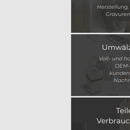
Herstellung
Gravure
Umwäl
Voll- und h
OEM-g
kundens
Nachr
Tei
Verbrauc