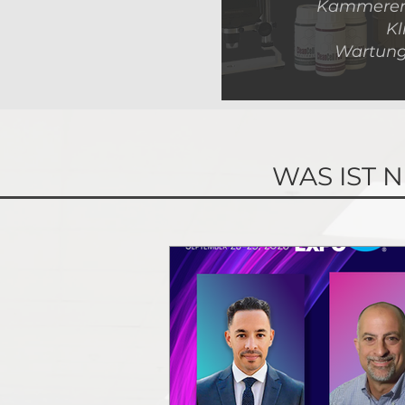
Kammeren
Kl
Wartung,
WAS IST 