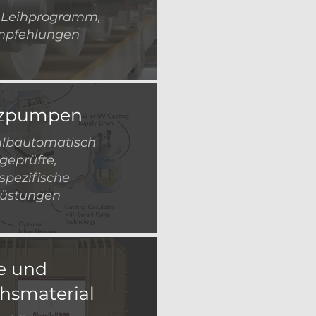
, Leihprogramm,
mpfehlungen
zpumpen
albautomatisch
eprüfte,
pezifische
üstungen
le und
hsmaterial