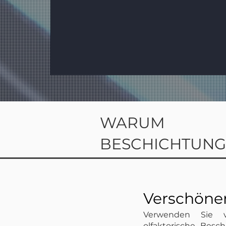
Digital-, Offset-,
d
Flexo- und
V
Wellpappendruck
n
WARUM
BESCHICHTUNG
Verschöne
Verwenden Sie vi
olfaktorische Bes