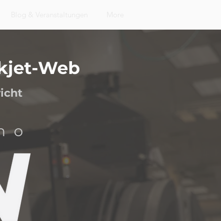
Blog & Veranstaltungen
More
nkjet-Web
icht
no