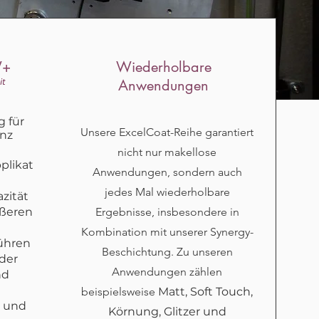
W+
Wiederholbare
it
Anwendungen
 für
Unsere ExcelCoat-Reihe garantiert
anz
nicht nur makellose
plikat
Anwendungen, sondern auch
jedes Mal wiederholbare
zität
ößeren
Ergebnisse, insbesondere in
Kombination mit unserer Synergy-
ühren
Beschichtung. Zu unseren
der
Anwendungen zählen
nd
beispielsweise
Matt, Soft Touch,
g und
Körnung, Glitzer und