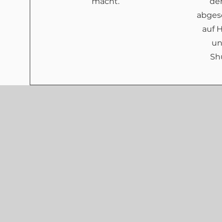
macht.
der
abgesc
auf 
un
Sh