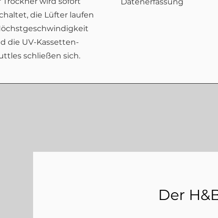
 Trockner wird sofort
Datenerfassung
haltet, die Lüfter laufen
Höchstgeschwindigkeit
d die UV-Kassetten-
uttles schließen sich.
Der H&B