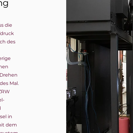
ng
s die
fdruck
ch des
erige
nnen
 Drehen
des Mal.
 ZRW
l-
d
el in
mit dem