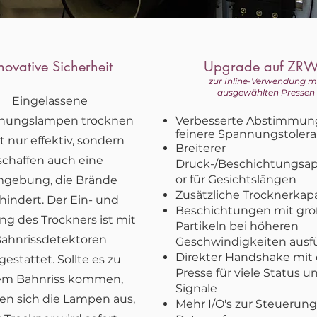
novative Sicherheit
Upgrade auf ZR
zur Inline-Verwendung m
ausgewählten Pressen
Eingelassene
knungslampen trocknen
Verbesserte Abstimmung
feinere Spannungstoler
t nur effektiv, sondern
Breiterer
schaffen auch eine
Druck-/Beschichtungsap
or für Gesichtslängen
gebung, die Brände
Zusätzliche Trocknerkapa
hindert. Der Ein- und
Beschichtungen mit gr
g des Trockners ist mit
Partikeln bei höheren
ahnrissdetektoren
Geschwindigkeiten ausf
Direkter Handshake mit 
gestattet. Sollte es zu
Presse für viele Status u
em Bahnriss kommen,
Signale
ten sich die Lampen aus,
Mehr I/O's zur Steuerun