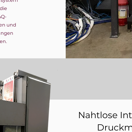
rsystem
die
AQ-
en und
ungen
en.
Nahtlose In
Druckm