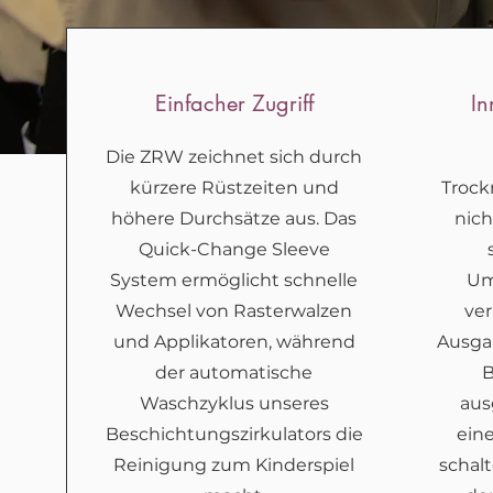
Einfacher Zugriff
In
Die ZRW zeichnet sich durch
kürzere Rüstzeiten und
Troc
höhere Durchsätze aus. Das
nich
Quick-Change Sleeve
System ermöglicht schnelle
Um
Wechsel von Rasterwalzen
ver
und Applikatoren, während
Ausgan
der automatische
B
Waschzyklus unseres
aus
Beschichtungszirkulators die
ein
Reinigung zum Kinderspiel
schal