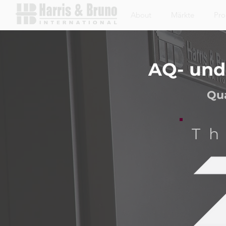
About
Märkte
Pro
AQ- und
Qua
Th