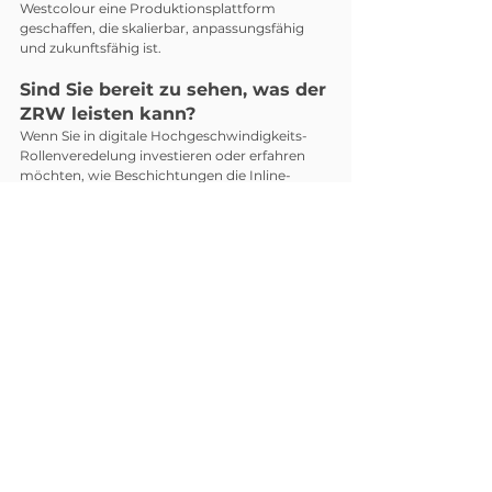
Westcolour eine Produktionsplattform 
geschaffen, die skalierbar, anpassungsfähig 
und zukunftsfähig ist.
Sind Sie bereit zu sehen, was der 
ZRW leisten kann?
Wenn Sie in digitale Hochgeschwindigkeits-
Rollenveredelung investieren oder erfahren 
möchten, wie Beschichtungen die Inline-
Tintenstrahlproduktion verbessern, wenden 
Sie sich an unser Team von Harris & Bruno. Wir 
stellen Ihnen gerne Anwendungsbeispiele, 
Beschichtungseffekte und Einblicke in die 
Praxis zur Verfügung.
Erfahren Sie mehr über den ZRW