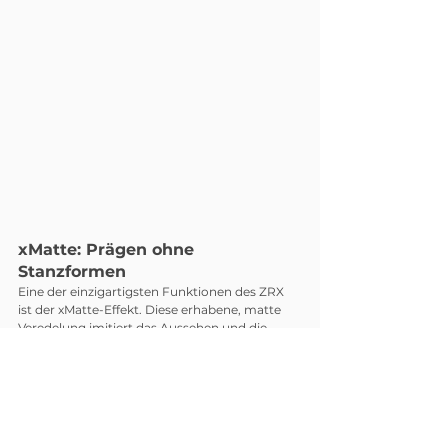
xMatte: Prägen ohne 
Stanzformen
Eine der einzigartigsten Funktionen des ZRX 
ist der xMatte-Effekt. Diese erhabene, matte 
Veredelung imitiert das Aussehen und die 
Haptik einer geprägten Folie. Da es sich um 
einen digitalen Effekt handelt, ist keine Stanze 
erforderlich und die Rückseite der Folie wird 
nicht beschädigt. So bleiben beide Seiten der 
Folie nutzbar und bieten dennoch ein 
hochwertiges haptisches Erlebnis.