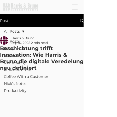
Post
All Posts
Harris & Bruno
All Posts
Sep 10, 2025
2 min read
Beschichtung trifft
Equipment
Innovation: Wie Harris &
Events
Bruno die digitale Veredelung
Community
neu definiert
Embellish This!
Coffee With a Customer
Nick's Notes
Productivity